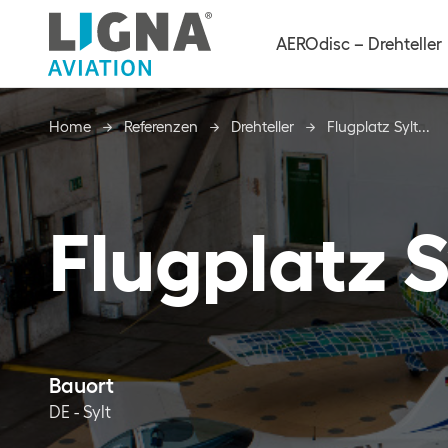
AEROdisc – Drehteller
Home
Home
Referenzen
Referenzen
Drehteller
Drehteller
Flugplatz Sylt...
Flugplatz Sylt...
Flugplatz S
Bauort
DE - Sylt