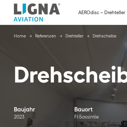
AEROdisc – Drehteller
Home
Home
Referenzen
Referenzen
Drehteller
Drehteller
Drehscheibe
Drehscheibe
Drehschei
Baujahr
Bauort
2023
FI-Sassintie