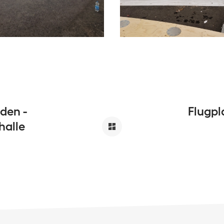
den -
Flugpl
halle