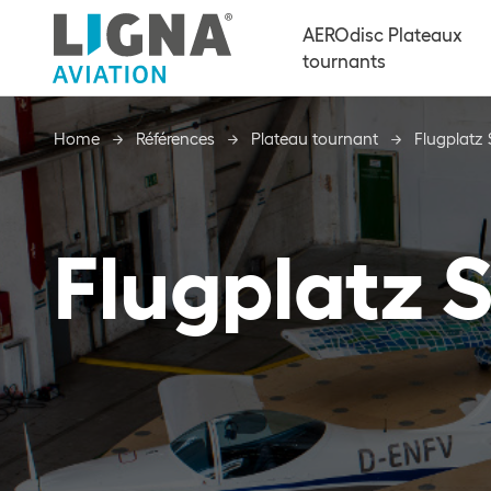
AEROdisc Plateaux
tournants
Home
Home
Références
Références
Plateau tournant
Plateau tournant
Flugplatz S
Flugplatz S
Flugplatz S